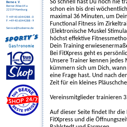
So schnell hast Du noch nie tra
Berne e. V.
Berner Allee 64 a
schon ein bis drei wöchentlic
22159 Hamburg
maximal 36 Minuten, um Deine
T: +49 40 6044288 - 0
F: +49 40 6044288 - 9
Functional Fitness im Zirkeltr
Service@tusberne.de
(Elektronische Muskel Stimula
höchst effektive Fitnessmeth
Dein Training erwiesenermaße
Bei FitXpress geht es persönli
Unsere Trainer kennen jedes
kümmern sich um Dich, wann 
eine Frage hast. Und nach dem
Zeit für ein kleines Pläuschche
Vereinsmitglieder trainieren 
Auf dieser Seite findet Ihr d
FitXpress und die Öffnungszei