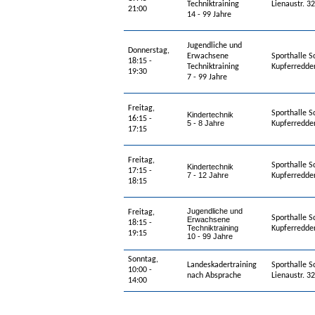
Techniktraining
Lienaustr. 
21:00
14 - 99 Jahre
Jugendliche und
Donnerstag,
Erwachsene
Sporthalle 
18:15 -
Techniktraining
Kupferredde
19:30
7 - 99 Jahre
Freitag,
Sporthalle 
Kindertechnik
16:15 -
5 - 8 Jahre
Kupferredde
17:15
Freitag,
Sporthalle 
Kindertechnik
17:15 -
7 - 12 Jahre
Kupferredde
18:15
Jugendliche und
Freitag,
Sporthalle 
Erwachsene
18:15 -
Techniktraining
Kupferredde
19:15
10 - 99 Jahre
Sonntag,
Landeskadertraining
Sporthalle S
10:00 -
nach Absprache
Lienaustr. 
14:00