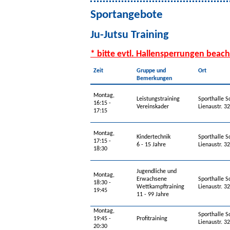
Sportangebote
Ju-Jutsu Training
* bitte evtl. Hallensperrungen beach
Zeit
Gruppe und
Ort
Bemerkungen
Montag,
Leistungstraining
Sporthalle S
16:15 -
Vereinskader
Lienaustr. 
17:15
Montag,
Kindertechnik
Sporthalle S
17:15 -
6 - 15 Jahre
Lienaustr. 
18:30
Jugendliche und
Montag,
Erwachsene
Sporthalle S
18:30 -
Wettkampftraining
Lienaustr. 
19:45
11 - 99 Jahre
Montag,
Sporthalle S
19:45 -
Profitraining
Lienaustr. 
20:30