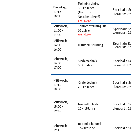
Techniktraining
Dienstag,
5 - 12 Jahre
Sporthalle S
17:15 -
(Nicht für
Lienaustr. 
18:30
Neueinsteiger!)
zzt. nicht
Mittwoch,
Seniorentraining ab
Sporthalle S
11:30 -
65 Jahre
Lienaustr. 
14:00
zzt. nicht
Mittwoch,
Sporthalle S
14:00 -
Trainerausbildung
Lienaustr. 
16:00
Mittwoch,
Kindertechnik
Sporthalle S
16:00 -
5 - 8 Jahre
Lienaustr. 
17:00
Mittwoch,
Kindertechnik
Sporthalle S
17:15 -
7 - 12 Jahre
Lienaustr. 
18:30
Mittwoch,
Jugendtechnik
Sporthalle S
18:30 -
10 - 18Jahre
Lienaustr. 
19:45
Jugendliche und
Mittwoch,
Erwachsene
Sporthalle S
19:45 -