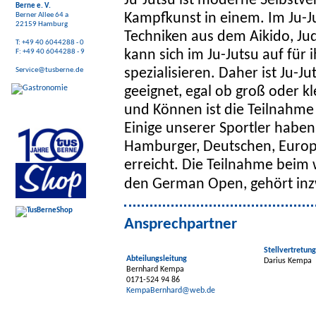
Ju-Jutsu ist moderne Selbstve
Berne e. V.
Kampfkunst in einem. Im Ju-J
Berner Allee 64 a
22159 Hamburg
Techniken aus dem Aikido, Jud
T: +49 40 6044288 - 0
kann sich im Ju-Jutsu auf für 
F: +49 40 6044288 - 9
spezialisieren. Daher ist Ju-J
Service@tusberne.de
geeignet, egal ob groß oder kle
und Können ist die Teilnahm
Einige unserer Sportler haben
Hamburger, Deutschen, Europ
erreicht. Die Teilnahme beim 
den German Open, gehört in
Ansprechpartner
Stellvertretung
Abteilungsleitung
Darius Kempa
Bernhard Kempa
0171-524 94 86
KempaBernhard@web.de