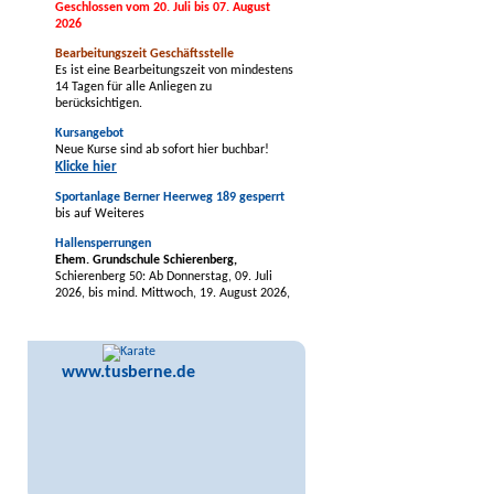
Geschlossen vom 20. Juli bis 07. August
2026
Bearbeitungszeit Geschäftsstelle
Es ist eine Bearbeitungszeit von mindestens
14 Tagen für alle Anliegen zu
berücksichtigen.
Kursangebot
Neue Kurse sind ab sofort hier buchbar!
Klicke hier
Sportanlage Berner Heerweg 189 gesperrt
bis auf Weiteres
Hallensperrungen
Ehem. Grundschule Schierenberg,
Schierenberg 50: Ab Donnerstag, 09. Juli
2026, bis mind. Mittwoch, 19. August 2026,
evtl. länger.
tus BERNE-Vereinszentrum -
Mehrzweckhalle,
Berner Allee 64a: Ab
www.tusberne.de
Montag, 03. August 2026, bis voraussichtlich
Freitag, 21. August 2026, vorbehaltlich
früherer Fertigstellung der Baumaßnahmen.
Grundschule Nydamer Weg,
Nydamer Weg
44
(Sport- und Gymnastikhalle)
: Montag,
24.08.2026, bis einschl. Freitag, 28.08.2026
wg. Wartungsarbeiten.