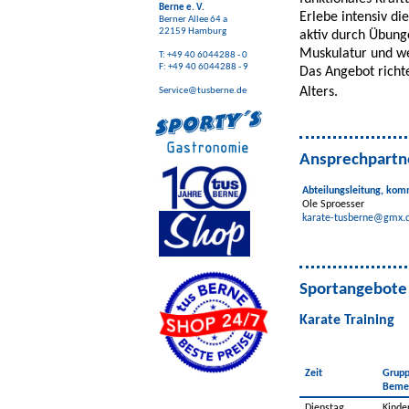
Berne e. V.
Erlebe intensiv di
Berner Allee 64 a
22159 Hamburg
aktiv durch Übunge
Muskulatur und we
T: +49 40 6044288 - 0
F: +49 40 6044288 - 9
Das Angebot richt
Alters.
Service@tusberne.de
Ansprechpartn
Abteilungsleitung, kom
Ole Sproesser
karate-tusberne@gmx.
Sportangebote
Karate Training
Zeit
Grupp
Beme
Dienstag,
Kinde