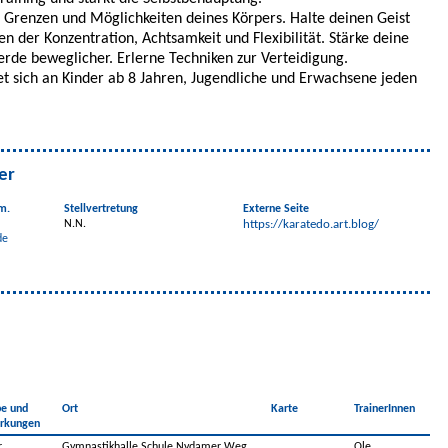
e Grenzen und Möglichkeiten deines Körpers. Halte deinen Geist
n der Konzentration, Achtsamkeit und Flexibilität. Stärke deine
rde beweglicher. Erlerne Techniken zur Verteidigung.
et sich an Kinder
ab 8 Jahren,
Jugendliche und Erwachsene jeden
er
m.
Stellvertretung
Externe Seite
N.N.
https://karatedo.art.blog/
de
e und
Ort
Karte
TrainerInnen
rkungen
r
Gymnastikhalle Schule Nydamer Weg,
Ole