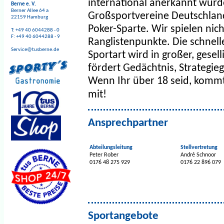
international anerkannt wurde
Berne e. V.
Berner Allee 64 a
Großsportvereine Deutschlan
22159 Hamburg
Poker-Sparte. Wir spielen ni
T: +49 40 6044288 - 0
F: +49 40 6044288 - 9
Ranglistenpunkte. Die schnel
Service@tusberne.de
Sportart wird in großer, gesel
fördert Gedächtnis, Strategie
Wenn Ihr über 18 seid, kommt
mit!
Ansprechpartner
Abteilungsleitung
Stellvertretung
Peter Rober
André Schnoor
0176 48 275 929
0176 22 896 079
Sportangebote