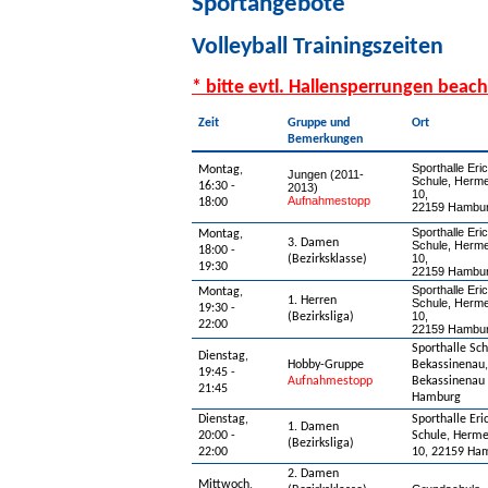
Sportangebote
Volleyball Trainingszeiten
* bitte evtl. Hallensperrungen beach
Zeit
Gruppe und
Ort
Bemerkungen
Sporthalle
Eri
Montag,
Jungen (2011-
Schule, Herme
16:30 -
2013)
10,
Aufnahmestopp
18:00
22159 Hambu
Sporthalle Eri
Montag,
3. Damen
Schule, Herme
18:00 -
10,
(Bezirksklasse)
19:30
22159 Hambu
Sporthalle Eri
Montag,
1. Herren
Schule, Herme
19:30 -
10,
(Bezirksliga)
22:00
22159 Hambu
Sporthalle Sch
Dienstag,
Hobby-Gruppe
Bekassinenau,
19:45 -
Aufnahmestopp
Bekassinenau 
21:45
Hamburg
Dienstag,
Sporthalle Eri
1. Damen
20:00 -
Schule, Herm
(Bezirksliga)
22:00
10, 22159 Ha
2. Damen
Mittwoch,