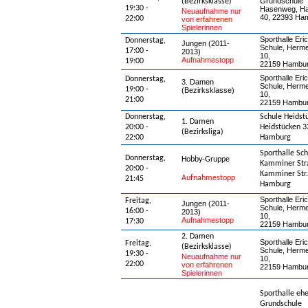
Grundschule
(Bezirksklasse)
19:30 -
Hasenweg, H
Neuaufnahme nur
40, 22393 Ha
22:00
von erfahrenen
Spielerinnen
Sporthalle Eri
Donnerstag,
Jungen (2011-
Schule, Herme
17:00 -
2013)
10,
Aufnahmestopp
19:00
22159 Hambu
Sporthalle Eri
Donnerstag,
3. Damen
Schule, Herme
19:00 -
(Bezirksklasse)
10,
21:00
22159 Hambu
Donnerstag,
Schule Heidst
1. Damen
20:00 -
Heidstücken 3
(Bezirksliga)
22:00
Hamburg
Sporthalle Sch
Donnerstag,
Hobby-Gruppe
Kamminer Str
20:00 -
Kamminer Str.
Aufnahmestopp
21:45
Hamburg
Sporthalle Eri
Freitag,
Jungen (2011-
Schule, Herme
16:00 -
2013)
10,
Aufnahmestopp
17:30
22159 Hambu
2. Damen
Sporthalle Eri
Freitag,
(Bezirksklasse)
Schule, Herme
19:30 -
Neuaufnahme nur
10,
22:00
von erfahrenen
22159 Hambu
Spielerinnen
Sporthalle eh
Grundschule