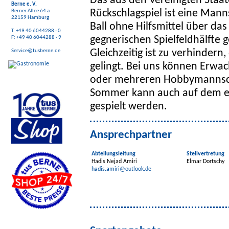
Das aus den Vereinigten Sta
Berne e. V.
Rückschlagspiel ist eine Mann
Berner Allee 64 a
22159 Hamburg
Ball ohne Hilfsmittel über da
T: +49 40 6044288 - 0
gegnerischen Spielfeldhälfte g
F: +49 40 6044288 - 9
Gleichzeitig ist zu verhinder
Service@tusberne.de
gelingt. Bei uns können Erwa
oder mehreren Hobbymannscha
Sommer kann auch auf dem ei
gespielt werden.
Ansprechpartner
Abteilungsleitung
Stellvertretung
Hadis Nejad Amiri
Elmar Dortschy
hadis.amiri@outlook.de