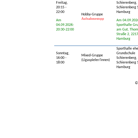
Freitag,
Schierenberg,
20:15 -
Schierenberg 
22:00
Hamburg
Hobby-Gruppe
Aufnahmestopp
Am
Am 04.09.202
04.09.2026:
Sporthalle Gr
20:30-22:00
am Gut, Tho
Straße 2, 221
Hamburg
Sporthalle eh
Sonntag,
Grundschule
Mixed-Gruppe
16:00 -
Schierenberg,
(Ligaspieler/innen)
18:00
Schierenberg 
Hamburg
©