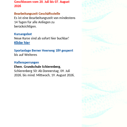
Geschlossen vom 20. Juli bis 07. August
2026
Bearbeitungszeit Geschäftsstelle
Es ist eine Bearbeitungszeit von mindestens
14 Tagen für alle Anliegen zu
berücksichtigen.
Kursangebot
Neue Kurse sind ab sofort hier buchbar!
Klicke hier
Sportanlage Berner Heerweg 189 gesperrt
bis auf Weiteres
Hallensperrungen
Ehem. Grundschule Schierenberg,
Schierenberg 50: Ab Donnerstag, 09. Juli
2026, bis mind. Mittwoch, 19. August 2026,
evtl. länger.
tus BERNE-Vereinszentrum -
Mehrzweckhalle,
Berner Allee 64a: Ab
Montag, 03. August 2026, bis voraussichtlich
Freitag, 21. August 2026, vorbehaltlich
früherer Fertigstellung der Baumaßnahmen.
Grundschule Nydamer Weg,
Nydamer Weg
44
(Sport- und Gymnastikhalle)
: Montag,
24.08.2026, bis einschl. Freitag, 28.08.2026
wg. Wartungsarbeiten.