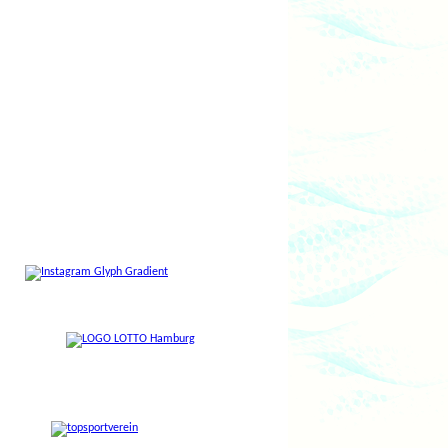
Volkshaus Berne,
Saselheider Weg 6:
Dienstag, 25. August 2026, Mittwoch, 26.
August 2026, und Montag, 14. September
2026.
Stundenausfälle...
...sind bei den einzelnen
Sportstunden
vermerkt.
Kein Geld für den Sport?
Vielen Kindern und Jugendlichen bleibt die
Teilnahme am Vereinssport aus finanziellen
Gründen verwehrt.
Das muss nicht sein!