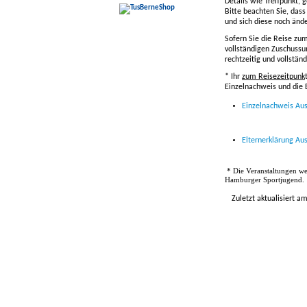
Details wie Treffpunkt, 
Bitte beachten Sie, das
und sich diese noch änd
Sofern Sie die Reise zu
vollständigen Zuschussun
rechtzeitig und vollständ
* Ihr
zum Reisezeitpunk
Einzelnachweis und die 
Einzelnachweis Au
Elternerklärung Au
* Die Veranstaltungen w
Hamburger Sportjugend.
Zuletzt aktualisiert a