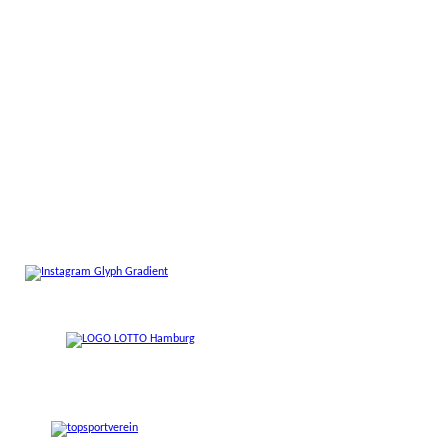
Volkshaus Berne,
Saselheider Weg 6:
Dienstag, 25. August 2026, Mittwoch, 26.
August 2026, und Montag, 14. September
2026.
Stundenausfälle...
...sind bei den einzelnen
Sportstunden
vermerkt.
Kein Geld für den Sport?
Vielen Kindern und Jugendlichen bleibt die
Teilnahme am Vereinssport aus finanziellen
Gründen verwehrt.
Das muss nicht sein!