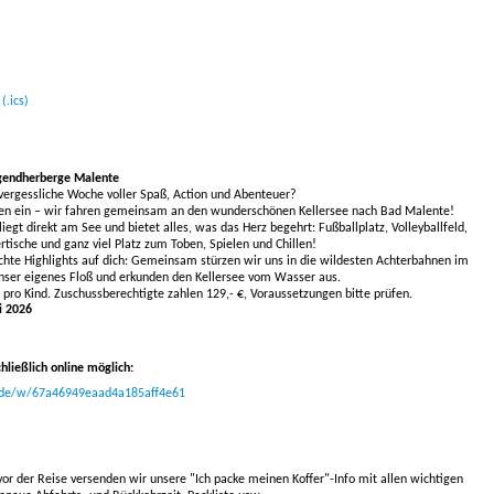
(.ics)
Jugendherberge Malente
nvergessliche Woche voller Spaß, Action und Abenteuer?
en ein – wir fahren gemeinsam an den wunderschönen Kellersee nach Bad Malente!
egt direkt am See und bietet alles, was das Herz begehrt: Fußballplatz, Volleyballfeld,
ertische und ganz viel Platz zum Toben, Spielen und Chillen!
chte Highlights auf dich: Gemeinsam stürzen wir uns in die wildesten Achterbahnen im
nser eigenes Floß und erkunden den Kellersee vom Wasser aus.
€
pro Kind.
Zuschussberechtigte zah
len 129,- €, Voraus
setzungen bitte prüfen.
i 2026
hließlich online möglich:
o.de/w/67a46949eaad4a185aff4e61
or der Reise versenden wir unsere "Ich packe meinen Koffer"-Info mit allen wichtigen