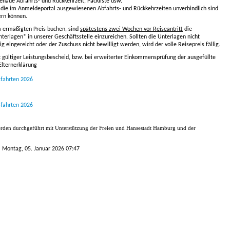
genaue Abfahrts- und Rückkehrzeit, Packliste usw.
s die im Anmeldeportal ausgewiesenen Abfahrts- und Rückkehrzeiten unverbindlich sind
ern können.
m ermäßigten Preis buchen, sind
spätestens zwei Wochen vor Reiseantritt
die
terlagen* in unserer Geschäftsstelle einzureichen. Sollten die Unterlagen nicht
ig eingereicht oder der Zuschuss nicht bewilligt werden, wird der volle Reisepreis fällig.
t gültiger Leistungsbescheid, bzw. bei erweiterter Einkommensprüfung der ausgefüllte
Elternerklärung
sfahrten 2026
sfahrten 2026
erden durchgeführt mit Unterstützung der Freien und Hansestadt Hamburg und der
m Montag, 05. Januar 2026 07:47