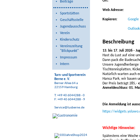
Ort:
Beiträge
Web Adresse:
Sportstätten
Kopieren:
Google
Geschäftsstelle
Jugendausschuss
Outlook 
Verein
Kinderschutz
Beschreibung
Vereinszeitung
13. bis 17. Juli 2026 - 
"Blickpunkt"
Hast du Lust auf eine u
Impressum
Dann pack die Badesach
Intern
Unsere Jugendherberge li
Tischtennisplatten, Kick
Natürlich warten auch e
Turn- und Sportverein
Hansa Park, wir bauen u
Berne e. V.
Berner Allee 64 a
Der Preis beträgt
285,- 
22159 Hamburg
Anmeldeschluss:
01. Ma
T: +49 40 6044288 - 0
F: +49 40 6044288 - 9
Die Anmeldung ist aussc
Service@tusberne.de
https://widgets.yolaw
Wichtige Hinweise:
Spätestens eine Woche v