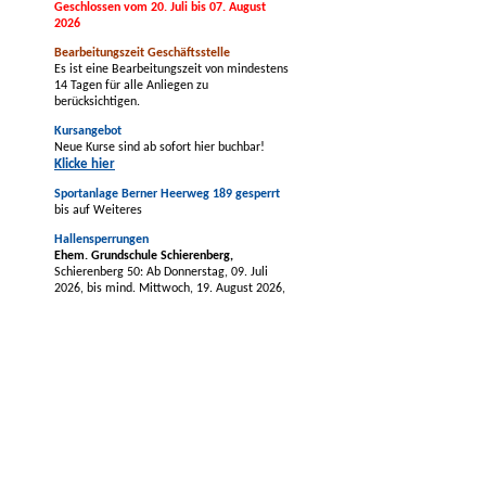
Geschlossen vom 20. Juli bis 07. August
2026
Bearbeitungszeit Geschäftsstelle
Es ist eine Bearbeitungszeit von mindestens
14 Tagen für alle Anliegen zu
berücksichtigen.
Kursangebot
Neue Kurse sind ab sofort hier buchbar!
Klicke hier
Sportanlage Berner Heerweg 189 gesperrt
bis auf Weiteres
Hallensperrungen
Ehem. Grundschule Schierenberg,
Schierenberg 50: Ab Donnerstag, 09. Juli
2026, bis mind. Mittwoch, 19. August 2026,
evtl. länger.
tus BERNE-Vereinszentrum -
Mehrzweckhalle,
Berner Allee 64a: Ab
Montag, 03. August 2026, bis voraussichtlich
Freitag, 21. August 2026, vorbehaltlich
früherer Fertigstellung der Baumaßnahmen.
Grundschule Nydamer Weg,
Nydamer Weg
44
(Sport- und Gymnastikhalle)
: Montag,
24.08.2026, bis einschl. Freitag, 28.08.2026
wg. Wartungsarbeiten.