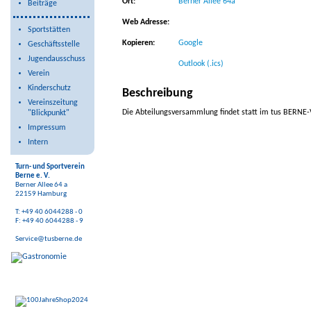
Ort:
Berner Allee 64a
Beiträge
Web Adresse:
Sportstätten
Kopieren:
Google
Geschäftsstelle
Jugendausschuss
Outlook (.ics)
Verein
Kinderschutz
Beschreibung
Vereinszeitung
Die Abteilungsversammlung findet statt im tus BERNE-
"Blickpunkt"
Impressum
Intern
Turn- und Sportverein
Berne e. V.
Berner Allee 64 a
22159 Hamburg
T: +49 40 6044288 - 0
F: +49 40 6044288 - 9
Service@tusberne.de